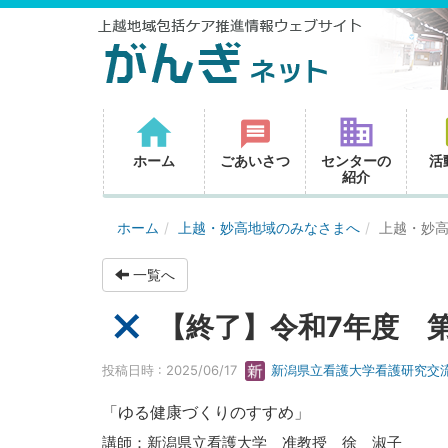
ホーム
ごあいさつ
センターの
活
紹介
ホーム
上越・妙高地域のみなさまへ
上越・妙
一覧へ
【終了】令和7年度 
投稿日時 : 2025/06/17
新潟県立看護大学看護研究交
「ゆる健康づくりのすすめ」
講師：新潟県立看護大学 准教授 徐 淑子