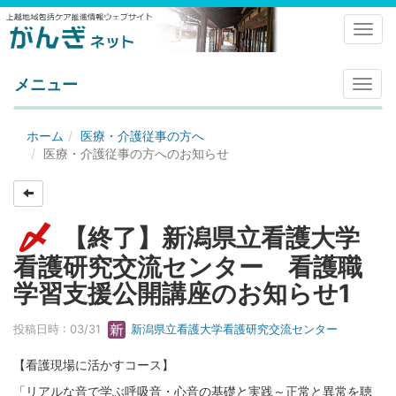
Toggl
メニュー
メ
ニ
ュ
ホーム
医療・介護従事の方へ
ー
医療・介護従事の方へのお知らせ
【終了】新潟県立看護大学
看護研究交流センター 看護職
学習支援公開講座のお知らせ1
投稿日時 : 03/31
新潟県立看護大学看護研究交流センター
【看護現場に活かすコース】
「リアルな音で学ぶ呼吸音・心音の基礎と実践～正常と異常を聴