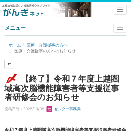
Toggl
メニュー
メ
ニ
ュ
ホーム
医療・介護従事の方へ
ー
医療・介護従事の方へのお知らせ
【終了】令和７年度上越圏
域高次脳機能障害者等支援従事
者研修会のお知らせ
投稿日時 : 2025/10/08
センター事務局
令和７年度上越圏域高次脳機能障害者等支援従事者研修会