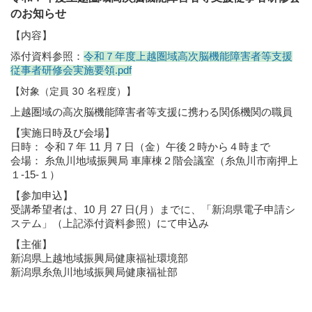
のお知らせ
【内容】
添付資料参照：
令和７年度上越圏域高次脳機能障害者等支援
従事者研修会実施要領.pdf
【対象（定員 30 名程度）】
上越圏域の高次脳機能障害者等支援に携わる関係機関の職員
【実施日時及び会場】
日時： 令和７年 11 月７日（金）午後２時から４時まで
会場： 糸魚川地域振興局 車庫棟２階会議室（糸魚川市南押上
１-15-１）
【参加申込】
受講希望者は、10 月 27 日(月）までに、「新潟県電子申請シ
ステム」（上記添付資料参照）にて申込み
【主催】
新潟県上越地域振興局健康福祉環境部
新潟県糸魚川地域振興局健康福祉部