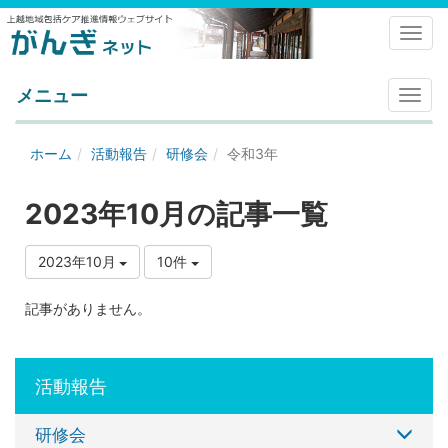
Toggl
メニュー
メ
ニ
ュ
ホーム
活動報告
研修会
令和3年
ー
2023年10月の記事一覧
2023年10月
10件
記事がありません。
活動報告
研修会