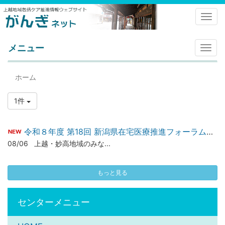
Toggl
メニュー
メ
ニ
ュ
ホーム
ー
1件
令和８年度 第18回 新潟県在宅医療推進フォーラム2026 のお知らせ
08/06
上越・妙高地域のみな...
もっと見る
センターメニュー