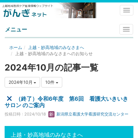
Toggl
メニュー
メ
ニ
ュ
ホーム
上越・妙高地域のみなさまへ
ー
上越・妙高地域のみなさまへのお知らせ
2024年10月の記事一覧
2024年10月
10件
（終了）令和6年度 第6回 看護大いきいき
サロン のご案内
投稿日時 : 2024/10/18
新潟県立看護大学看護研究交流センター
上越・妙高地域のみなさまへ