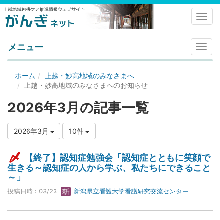
Toggl
メニュー
メ
ニ
ュ
ホーム
上越・妙高地域のみなさまへ
ー
上越・妙高地域のみなさまへのお知らせ
2026年3月の記事一覧
2026年3月
10件
【終了】認知症勉強会「認知症とともに笑顔で
生きる～認知症の人から学ぶ、私たちにできること
～」
投稿日時 : 03/23
新潟県立看護大学看護研究交流センター