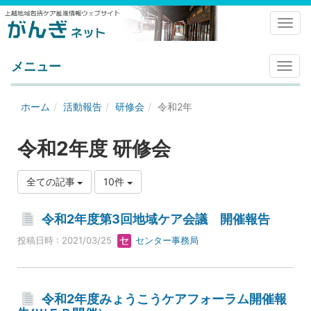
Toggl
メニュー
メ
ニ
ュ
ホーム
活動報告
研修会
令和2年
ー
令和2年度 研修会
全ての記事
10件
令和2年度第3回地域ケア会議 開催報告
投稿日時 : 2021/03/25
センター事務局
令和2年度みょうこうケアフォーラム開催報